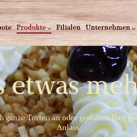
ote
Produkte
Filialen
Unternehmen
s etwas meh
h ganze Torten an oder gestalten Ihre ga
Anlass.