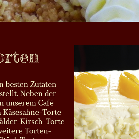
orten
n besten Zutaten
tellt. Neben der
 in unserem Café
en Käsesahne-Torte
älder-Kirsch-Torte
weitere Torten-